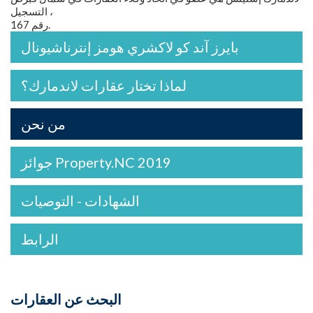
، التسجيل
رقم 167.
بايرز آند كو لاكشري هومز إنترناشيونال
لماذا تختار عقارات لاندمارك؟
من نحن
جوائز Property.NC 2019
الشهادات - التوصيات
الرابط
البحث عن العقارات