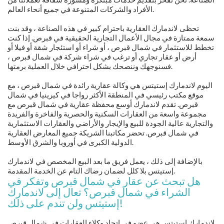
الأفراد والشركات المتنوعة في جميع أنحاء العالم.
تحظى لاندمارك العقارية باحترام كبير في هذه الصناعة ، وقد بنت
سمعة ممتازة في مجال الأعمال التجارية الحقيقية في قبرص. إذا كنت
تخطط للاستثمار في شمال قبرص ، أو شراء أو استئجار شقة أو فيلا أو
أرض أو عقار تجاري أو ترغب في شراء شركة في شمال قبرص ،
فسنوجهك وننصحك بشكل احترافي خلال العملية برمتها.
اليوم لاندمارك إستيتس هي وكالة عقارية رائدة في شمال قبرص ، مع
موقع مكتب رئيسي في المنطقة الأكثر رواجا في كيرينيا في شمال
قبرص. تقدم لاندمارك أوسع محفظة عقارية في شمال قبرص مع
مجموعة واسعة من العقارات السكنية والحصرية والفاخرة والفريدة
والتجارية عالية الجودة للبيع والإيجار والأراضي والعقارات الاستثمارية
في شمال قبرص. تحضر مكاتبنا الشريكة جميع المعارض العقارية
الدولية الكبرى في أوروبا والشرق الأوسط.
بالإضافة إلى ذلك ، يعمل فريق ما بعد البيع المخصص في لاندمارك
إستيتس بلا كلل لضمان رضاك التام عن الخدمة المقدمة.
هل تبحث عن عقار في شمال قبرص وتفكر في
الشراء في شمال قبرص؟ تعال إلى لاندمارك
إستيتس ولن تندم على ذلك!
لاندمارك إستيتس هي عضو في اتحاد وكلاء العقارات في شمال قبرص