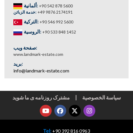
ألمانية:
+90 542 878 5600
خدمة الزبائن:
+49 9876 2174191
التركية:
+90 546 992 5600
الروسية:
+90 533 848 1452
صفحة ويب:
www.landmark-estate.com
بريد:
info@landmark-estate.com
مشترک روزنامه ی ما شوید
|
سياسة الخصوصية
Tel:
+90 392 816 0963