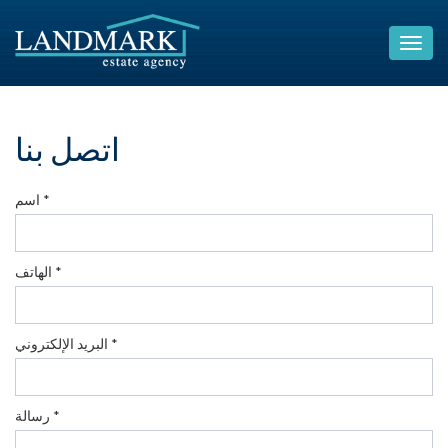
اتصل بنا
اسم *
الهاتف *
البريد الإلكتروني *
رسالة *