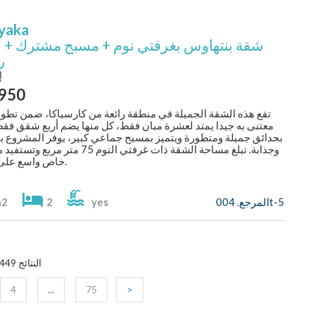
yaka
شقة بنتهاوس بغرفتي نوم + مسبح مشترك + 
ر
إ
,950
تقع هذه الشقة الجميلة في منطقة رائعة من كارسياكا، ضمن تطوي
معتنى به جيدا يمتد لعشرة مبان فقط، كل منها يضم أربع شقق فق
بحدائق جميلة ومتطورة ويتميز بمسبح جماعي كبير، يوفر المشروع بيئ
وجذابة. تبلغ مساحة الشقة ذات غرفتي النوم 75 متر
خاص واسع على السطح.
المرجع. 004t-5
yes
2
m2
449 النتائج
4
...
75
>