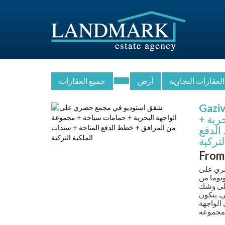
العقارات التجارية
أرض
جميع العقارات
Gazi
رية +
الدفع
لتركية
Fro
صري على
رين النقية. بني هذا المشروع الرؤيوي على 18 دونوما من
على وشك
. يتكون
رة على الواجهة