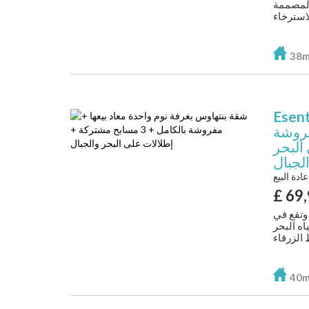
 المصممة
38
Esen
فروشة
ى البحر
لجبال
عادة البيع
£
69
وتقع في
اه البحر
40