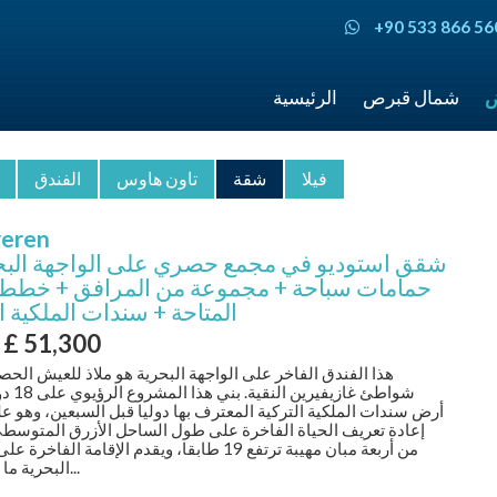
+90 533 866 56
ض
شمال قبرص
الرئيسية
فيلا
شقة
تاون هاوس
الفندق
veren
شقق استوديو في مجمع حصري على الواجهة البح
حمامات سباحة + مجموعة من المرافق + خطط 
المتاحة + سندات الملكية ا
m
£
51,300
هذا الفندق الفاخر على الواجهة البحرية هو ملاذ للعيش الح
شواطئ غازيفي
أرض سندات الملكية التركية المعترف بها دوليا قبل السبعين، وهو 
إعادة تعريف الحياة الفاخرة على طول الساحل الأزرق المتوسطي
من أربعة مبان مهيبة ترتفع 19 طابقا، ويقدم الإقامة الفاخ
البحرية ما مجموعه...