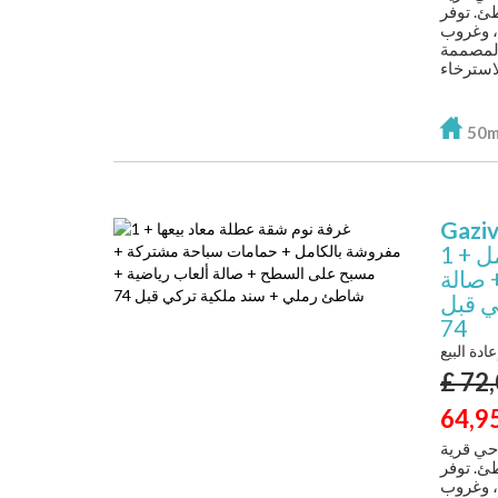
ئ. توفر
، وغروب
 المصممة
50
Gazi
1 غرفة نوم شقة عطلة معاد بيعها + مفروشة بالكامل +
 صالة
ي قبل
74
عادة البيع
£
72
64,9
حي قرية
ئ. توفر
، وغروب