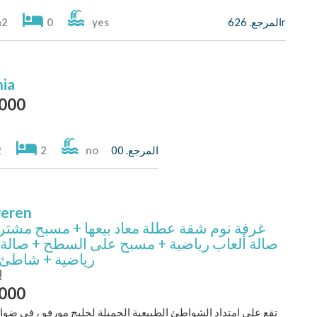
المرجع. 626r
yes
0
m2
nia
,000
المرجع. 00
no
2
2
veren
صالة ألعاب رياضية + مسبح على السطح + صالة 
رياضية + شاطئ
إ
,000
تقع على امتداد الشواطئ الطبيعية الجميلة لخليج مورفو ، في ضوا