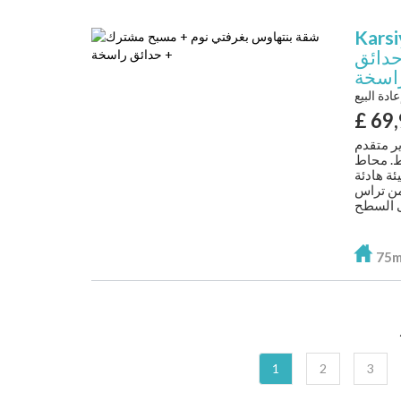
Karsi
حدائق
اسخة
عادة البيع
£
69
ر متقدم
ط. محاط
ة هادئة
 مربع وتستفيد من تراس
75
1
2
3