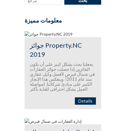
معلومات مميزة
جوائز Property.NC
2019
يجعلنا نحث بشكل كبير على أن نكون
الفائزين إذا حصلت جوائز العقارات
في شمال قبرص لأفضل وكيل عقاري
منذ عام 2011! وينعكس هذا الإنجاز
الكبير على مبادئ شركاتنا. لمواصلة
العمل بشكل احترافي للغاية بأكثر
الطرق صدقا وثقة ، ودعم العملاء
الدوليين بأفضل طريقة ممكنة
Details
وتحسين خدماتنا الممتازة باستمرار.
إنه لشرف عظيم لوكالة لاندمارك
العقارية أن يتم الاعتراف بها من قبل
منظمة مرموقة مثل مجلة
PropertuNC التي خططت وأعدت
حفل توزيع الجوائز والحدث. إن