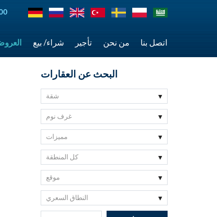
00
اتصل بنا
من نحن
تأجير
شراء/ بيع
العرو
البحث عن العقارات
شقة
غرف نوم
مميزات
كل المنطقة
موقع
النطاق السعري