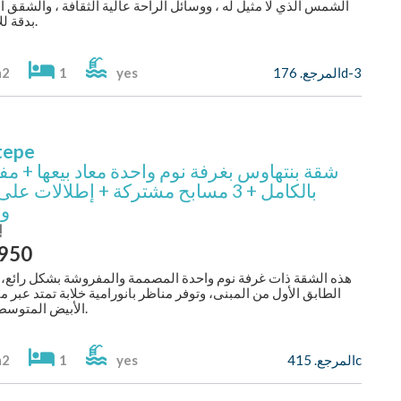
الشمس الذي لا مثيل له ، ووسائل الراحة عالية الثقافة ، والشقق
بدقة للاسترخاء.
المرجع. 176d-3
yes
1
m2
tepe
شقة بنتهاوس بغرفة نوم واحدة معاد بيعها + م
بالكامل + 3 مسابح مشتركة + إطلالات عل
وا
إ
,950
هذه الشقة ذات غرفة نوم واحدة المصممة والمفروشة بشكل رائع، 
الطابق الأول من المبنى، وتوفر مناظر بانورامية خلابة تمتد عبر مي
الأبيض المتوسط الزرقاء.
المرجع. 415c
yes
1
m2