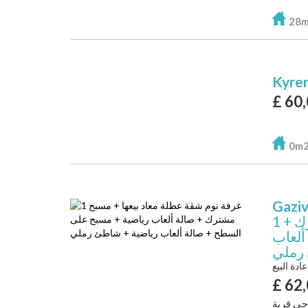
28
Kyre
£
60
0m
Gazi
1 غرفة نوم شقة عطلة معاد بيعها + مسبح مشترك +
ألعاب
 رملي
عادة البيع
£
62
حي قرية